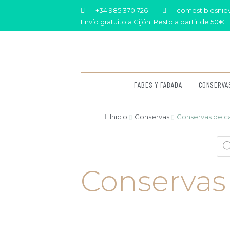
+34 985 370 726
comestiblesni
Envío gratuito a Gijón. Resto a partir de 50€
FABES Y FABADA
CONSERVA
Inicio
Conservas
Conservas de c
Conservas