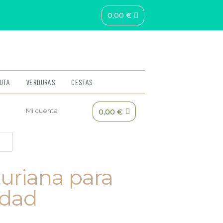
0,00
€
UTA
VERDURAS
CESTAS
Mi cuenta
0,00
€
turiana para
idad