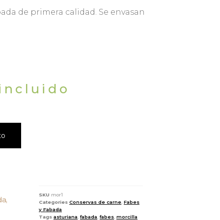
bada de primera calidad. Se envasan
incluido
to
SKU
mor1
da,
Categories
Conservas de carne
,
Fabes
y Fabada
Tags
asturiana
,
fabada
,
fabes
,
morcilla