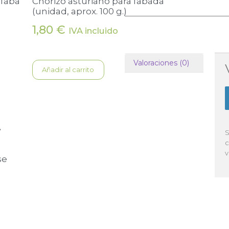
(faba
Chorizo asturiano para fabada
(unidad, aprox. 100 g.)
1,80
€
IVA incluido
Valoraciones (0)
Añadir al carrito
…
S
c
v
se