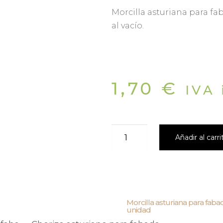
Morcilla asturiana para fa
al vacío.
1,70
€
IVA 
Añadir al carri
Morcilla asturiana para faba
unidad