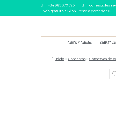
+34 985 370 726
comestiblesni
Envío gratuito a Gijón. Resto a partir de 50€
FABES Y FABADA
CONSERVA
Inicio
Conservas
Conservas de c